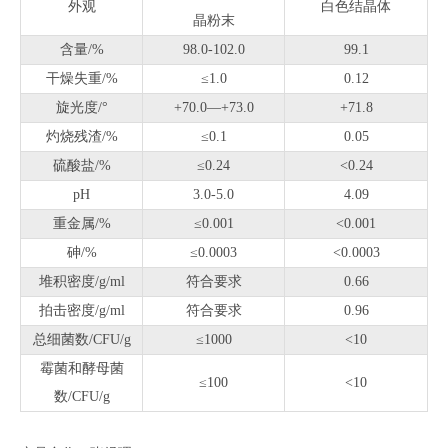
外观
白色结晶体
晶粉末
含量/%
98.0-102.0
99.1
干燥失重/%
≤1.0
0.12
旋光度/°
+70.0—+73.0
+71.8
灼烧残渣/%
≤0.1
0.05
硫酸盐/%
≤0.24
<0.24
pH
3.0-5.0
4.09
重金属/%
≤0.001
<0.001
砷/%
≤0.0003
<0.0003
堆积密度/g/ml
符合要求
0.66
拍击密度/g/ml
符合要求
0.96
总细菌数/CFU/g
≤1000
<10
霉菌和酵母菌
≤100
<10
数/CFU/g