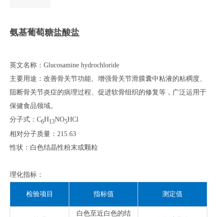
氨基葡萄糖盐酸盐
英文名称：Glucosamine hydrochloride
主要用途：改善骨关节功能、增强骨关节滑膜囊中粘液的粘稠度、
阻断骨关节炎症的病理过程、促进软骨组织的修复等，广泛运用于
保健食品领域。
分子式：C
H
NO
HCl
6
13
5
相对分子质量：215.63
性状：白色结晶性粉末或颗粒
理化指标：
检验项目
指标值
测定值
白色至近白色的结