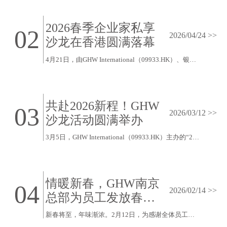
2026春季企业家私享
02
2026/04/24 >>
沙龙在香港圆满落幕
4月21日，由GHW International（09933.HK）、银丰环球、远东宏信联合主办的2026春季企业家私享沙龙在香港九龙圆满落幕。
共赴2026新程！GHW
03
2026/03/12 >>
沙龙活动圆满举办
3月5日，GHW International（09933.HK）主办的“2026新程・市场洞察与资本布局沙龙活动”在GHW南京总部三楼圆满举办。GHW特邀众多合作伙伴齐聚一堂，聚焦宏观经济、区域市场、企业实践、出海实战等核心议题，为产业与资本搭建起高效务实的沟通桥梁。
情暖新春，GHW南京
04
2026/02/14 >>
总部为员工发放春节
福利
新春将至，年味渐浓。2月12日，为感谢全体员工一年来的辛勤付出，GHW南京总部精心筹备的春节福利正式发放，为每一位员工送上了诚挚的新春祝福与节日问候。