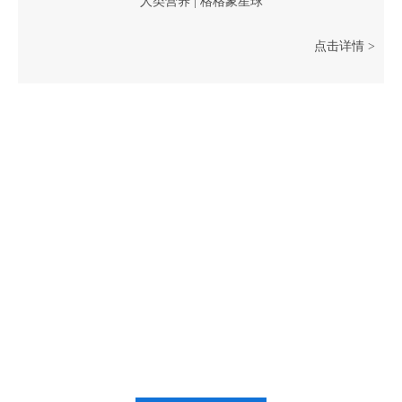
人类营养 | 格格象星球
点击详情 >