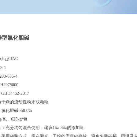
硅型氯化胆碱
H
ClNO
5
14
8-1
00-655-4
H2975000
 34462-2017
色干燥的流动性粉末或颗粒
氯化胆碱≥50.0%
/包，625kg/包
：充分均匀混合使用，建议1‰-3‰的添加量
：采用袋装方式，应在避光、干燥的库房内存放，避免包装破损、雨淋及