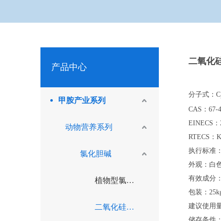
二氧化
产品中心
分子式：C
甲胺产业系列
CAS：67-4
EINECS：2
动物营养系列
RTECS：K
执行标准：GB
氯化胆碱
外观：白
有效成分：
植物型氯化胆碱
包装：25kg
建议使用量
二氧化硅型氯化胆碱
储存条件