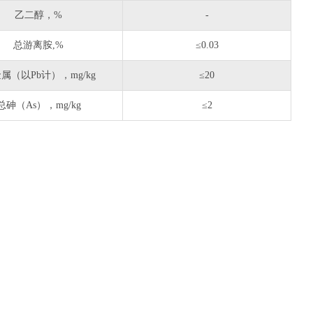
乙二醇，%
-
总游离胺,%
≤0.03
属（以Pb计），mg/kg
≤20
总砷（As），mg/kg
≤2