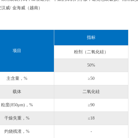
汉威/ 金海威（越南）
：
指标
项目
粉剂（二氧化硅）
50%
主含量，%
≥50
载体
二氧化硅
粒度(850μm‌)，%
≥90
干燥失重，%
≤18
灼烧残渣，%
-